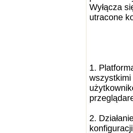
Wyłącza si
utracone k
1. Platfor
wszystkimi
użytkownik
przeglądar
2. Działan
konfiguracji