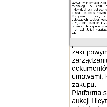
użytkowani
Używamy informacji zap
technologii w celu 
umożliwia 
indywidualnych potrzeb 
obsługi internetu można
Korzystanie z naszego se
i korzystani
dotyczących cookies oz
urządzenia. Jeżeli chcesz 
cookies lub uzyskać więc
informacji. Jeżeli wyrażas
OK.
Platforma
przeznaczo
zakupowym 
zarządzani
dokumentów
umowami, k
zakupu.
Platforma s
aukcji i lic