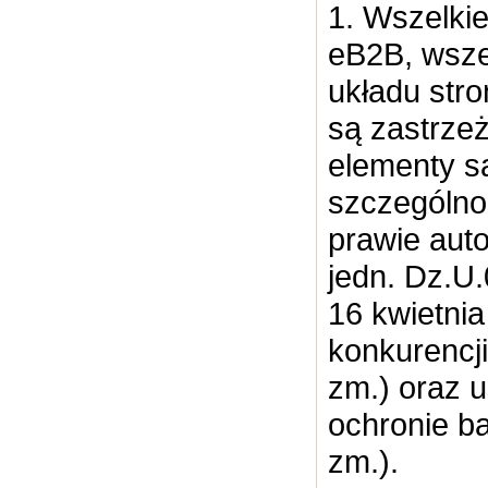
1. Wszelkie
eB2B, wsze
układu str
są zastrzeż
elementy s
szczególnoś
prawie aut
jedn. Dz.U.
16 kwietnia
konkurencji
zm.) oraz u
ochronie b
zm.).