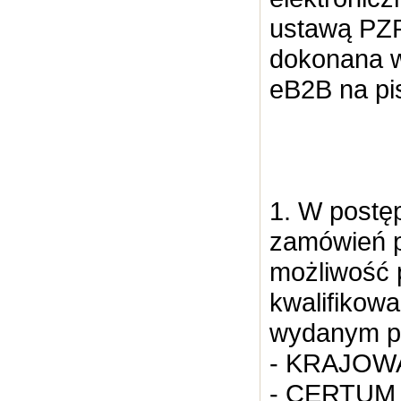
ustawą PZP
dokonana w
eB2B na pi
1. W post
zamówień p
możliwość 
kwalifikow
wydanym p
- KRAJOWA
- CERTUM P