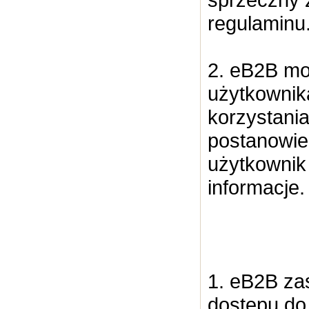
regulaminu
2. eB2B m
użytkownika
korzystani
postanowie
użytkownik
informacje.
1. eB2B zas
dostępu do 