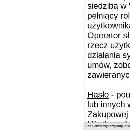
siedzibą w
pełniący r
użytkownik
Operator s
rzecz użyt
działania s
umów, zobo
zawieranyc
Hasło
- pou
lub innych
Zakupowej 
Użytkownik
Ten Serwis wykorzystuje plik