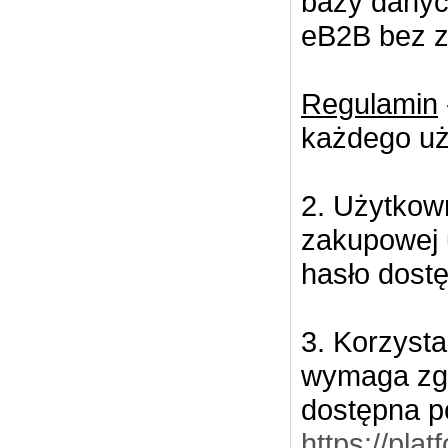
bazy danyc
eB2B bez z
Regulamin
każdego uż
2. Użytkown
zakupowej u
hasło dost
3. Korzyst
wymaga zgo
dostępna 
https://pla