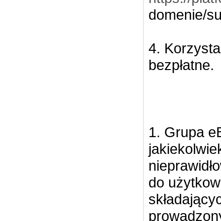
domenie/su
4. Korzysta
bezpłatne.
1. Grupa e
jakiekolwie
nieprawidł
do użytkow
składający
prowadzony