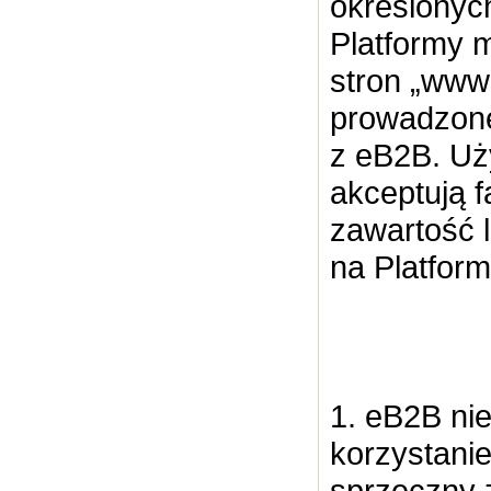
określonyc
Platformy 
stron „www
prowadzone
z eB2B. Uż
akceptują f
zawartość 
na Platfor
1. eB2B ni
korzystani
sprzeczny 