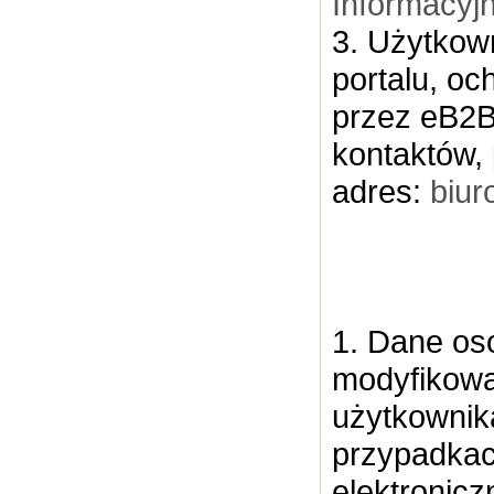
Informacyj
3. Użytkow
portalu, o
przez eB2B
kontaktów,
adres:
biu
1. Dane os
modyfikowa
użytkownik
przypadkac
elektronic