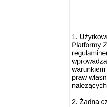
1. Użytkow
Platformy 
regulamine
wprowadzan
warunkiem 
praw własn
należących
2. Żadna c