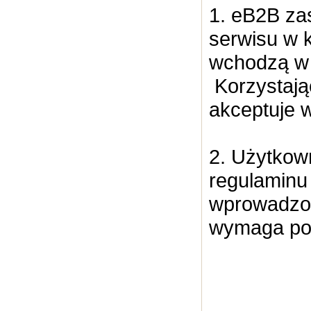
1. eB2B za
serwisu w 
wchodzą w 
Korzystają
akceptuje w
2. Użytkow
regulaminu
wprowadzon
wymaga pon