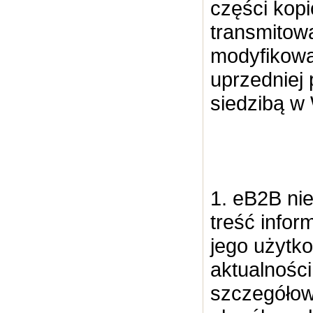
części kop
transmitowa
modyfikowa
uprzedniej 
siedzibą w
1. eB2B nie
treść infor
jego użytk
aktualności
szczegółowo