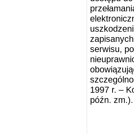
przełamani
elektronicz
uszkodzeni
zapisanych
serwisu, p
nieuprawni
obowiązują
szczególno
1997 r. – K
późn. zm.).