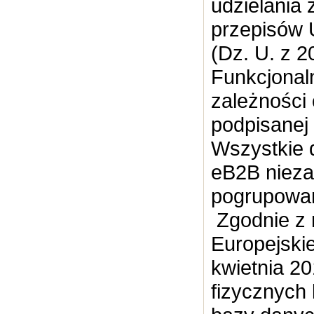
udzielania
przepisów 
(Dz. U. z 2
Funkcjonal
zależności
podpisanej
Wszystkie 
eB2B nieza
pogrupowan
Zgodnie z 
Europejski
kwietnia 20
fizycznych 