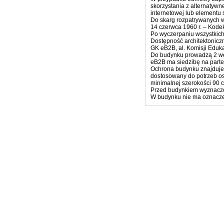
skorzystania z alternatyw
internetowej lub elementu s
Do skarg rozpatrywanych w 
14 czerwca 1960 r. – Kodek
Po wyczerpaniu wszystkich
Dostępność architektonicz
GK eB2B, al. Komisji Eduk
Do budynku prowadzą 2 wejś
eB2B ma siedzibę na parte
Ochrona budynku znajduje s
dostosowany do potrzeb os
minimalnej szerokości 90 
Przed budynkiem wyznaczo
W budynku nie ma oznaczeń