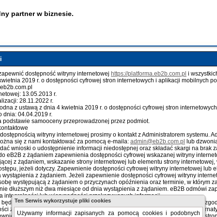
ny partner w biznesie.
i
apewnić dostępność witryny internetowej
https://platforma.eb2b.com.pl
i wszystki
kwietnia 2019 r. o dostępności cyfrowej stron internetowych i aplikacji mobilny
a.eb2b.com.pl
rnetowej: 13.05.2013 r.
lizacji: 28.11.2022 r.
godna z ustawą z dnia 4 kwietnia 2019 r. o dostępności cyfrowej stron internetowyc
dnia: 04.04.2019 r.
a podstawie samooceny przeprowadzonej przez podmiot.
 kontaktowe
stępnością witryny internetowej prosimy o kontakt z Administratorem systemu. Ad
ożna się z nami kontaktować za pomocą e-maila:
admin@eb2b.com.pl
lub dzwonią
ać wnioski o udostępnienie informacji niedostępnej oraz składać skargi na brak 
o eB2B z żądaniem zapewnienia dostępności cyfrowej wskazanej witryny internet
ącej z żądaniem, wskazanie strony internetowej lub elementu strony internetowe
tępu, jeżeli dotyczy. Zapewnienie dostępności cyfrowej witryny internetowej lub e
ia wystąpienia z żądaniem. Jeżeli zapewnienie dostępności cyfrowej witryny intern
obę występującą z żądaniem o przyczynach opóźnienia oraz terminie, w którym za
k nie dłuższym niż dwa miesiące od dnia wystąpienia z żądaniem. eB2B odmówi zape
ia integralności lub wiarygodności przekazywanych informacji.
Ten Serwis wykorzystuje pliki cookies
będzie w stanie zapewnić dostępności cyfrowej elementu strony internetowej zg
ści zapewnienia dostępności cyfrowej wskazanego elementu i wskażemy alternat
Używamy informacji zapisanych za pomocą cookies i podobnych
nienia dostępności cyfrowej witryny internetowej lub wskazanego elementu stro