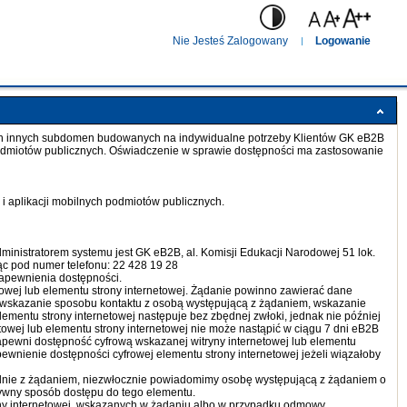
Nie Jesteś Zalogowany
Logowanie
ch innych subdomen budowanych na indywidualne potrzeby Klientów GK eB2B
ch podmiotów publicznych. Oświadczenie w sprawie dostępności ma zastosowanie
h i aplikacji mobilnych podmiotów publicznych.
ministratorem systemu jest GK eB2B, al. Komisji Edukacji Narodowej 51 lok.
c pod numer telefonu: 22 428 19 28
zapewnienia dostępności.
owej lub elementu strony internetowej. Żądanie powinno zawierać dane
j, wskazanie sposobu kontaktu z osobą występującą z żądaniem, wskazanie
lementu strony internetowej następuje bez zbędnej zwłoki, jednak nie później
etowej lub elementu strony internetowej nie może nastąpić w ciągu 7 dni eB2B
pewni dostępność cyfrową wskazanej witryny internetowej lub elementu
wnienie dostępności cyfrowej elementu strony internetowej jeżeli wiązałoby
odnie z żądaniem, niezwłocznie powiadomimy osobę występującą z żądaniem o
ywny sposób dostępu do tego elementu.
ny internetowej, wskazanych w żądaniu albo w przypadku odmowy