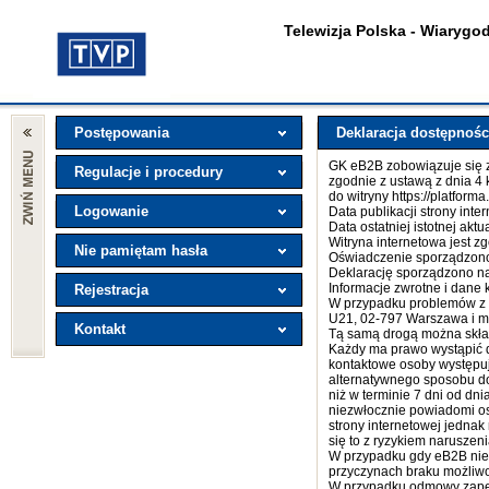
Telewizja Polska - Wiarygod
Postępowania
Deklaracja dostępnośc
GK eB2B zobowiązuje się z
Regulacje i procedury
zgodnie z ustawą z dnia 4 
do witryny https://platform
Logowanie
Data publikacji strony inte
Data ostatniej istotnej aktua
Witryna internetowa jest z
Nie pamiętam hasła
Oświadczenie sporządzono 
Deklarację sporządzono n
Informacje zwrotne i dane
Rejestracja
W przypadku problemów z do
U21, 02-797 Warszawa i m
Kontakt
Tą samą drogą można skład
Każdy ma prawo wystąpić d
kontaktowe osoby występuj
alternatywnego sposobu dos
niż w terminie 7 dni od dn
niezwłocznie powiadomi os
strony internetowej jedna
się to z ryzykiem naruszen
W przypadku gdy eB2B nie 
przyczynach braku możliwo
W przypadku odmowy zapew