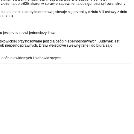
złożenia do eB2B skargi w sprawie zapewnienia dostępności cyfrowej strony
b elementu strony internetowej stosuje się przepisy działu VIII ustawy z dnia
0 i 730).
u jest przez drzwi jednoskrzydłowe.
łaskowickiej przystosowane jest dla osób niepełnosprawnych. Budynek jest
ób niepełnosprawnych. Drzwi wejściowe i wewnętrzne i do biura są o
a osób niewidomych i słabowidzących.