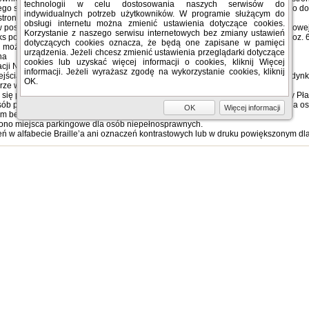
technologii w celu dostosowania naszych serwisów do
nego sposobu dostępu przez osobę występującą z żądaniem, osoba ta ma prawo do 
indywidualnych potrzeb użytkowników. W programie służącym do
trony internetowej.
obsługi internetu można zmienić ustawienia dotyczące cookies.
postępowaniach w sprawie zapewnienia dostępności cyfrowej strony internetowej lu
Korzystanie z naszego serwisu internetowych bez zmiany ustawień
s postępowania administracyjnego (Dz. U. z 2018 r. poz. 2096 oraz z 2019 r. poz. 6
dotyczących cookies oznacza, że będą one zapisane w pamięci
 możliwości skargę można przesłać także do
Rzecznika Praw Obywatelskich
.
urządzenia. Jeżeli chcesz zmienić ustawienia przeglądarki dotyczące
na
cookies lub uzyskać więcej informacji o cookies, kliknij Więcej
acji Narodowej 51 lok. U21, 02-797 Warszawa
informacji. Jeżeli wyrażasz zgodę na wykorzystanie cookies, kliknij
cia od al. Komisji Edukacji Narodowej oraz ul. Płaskowickiej. Wejście do budynk
OK.
rze w budynku 6 piętrowym.
ię po prawej stronie od ulicy al. Komisji Edukacji Narodowej. Wejście od ulicy P
ób poruszających się na wózkach inwalidzkich. Toalety nie są dostosowane dla os
OK
Więcej informacji
cm bez progów.
no miejsca parkingowe dla osób niepełnosprawnych.
 w alfabecie Braille’a ani oznaczeń kontrastowych lub w druku powiększonym dl